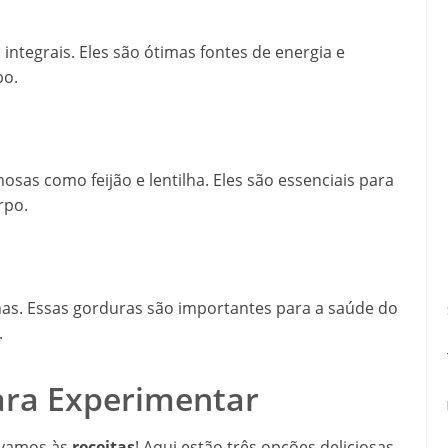
 integrais. Eles são ótimas fontes de energia e
po.
osas como feijão e lentilha. Eles são essenciais para
rpo.
nhas. Essas gorduras são importantes para a saúde do
.
ara Experimentar
, vamos às
receitas
! Aqui estão três opções deliciosas