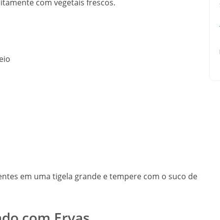
eitamente com vegetais frescos.
eio
entes em uma tigela grande e tempere com o suco de
hado com Ervas