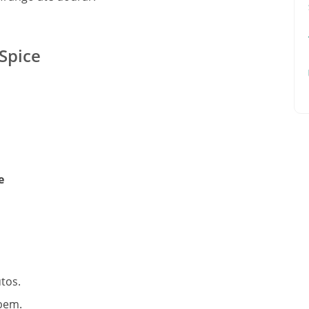
Spice
e
tos.
bem.