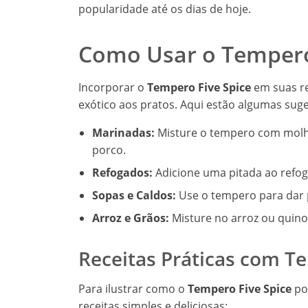
popularidade até os dias de hoje.
Como Usar o Tempero 
Incorporar o
Tempero Five Spice
em suas re
exótico aos pratos. Aqui estão algumas sug
Marinadas:
Misture o tempero com molho
porco.
Refogados:
Adicione uma pitada ao refoga
Sopas e Caldos:
Use o tempero para dar p
Arroz e Grãos:
Misture no arroz ou quino
Receitas Práticas com T
Para ilustrar como o
Tempero Five Spice
pod
receitas simples e deliciosas: