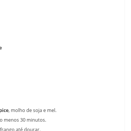
e
pice
, molho de soja e mel.
elo menos 30 minutos.
 frango até dourar.