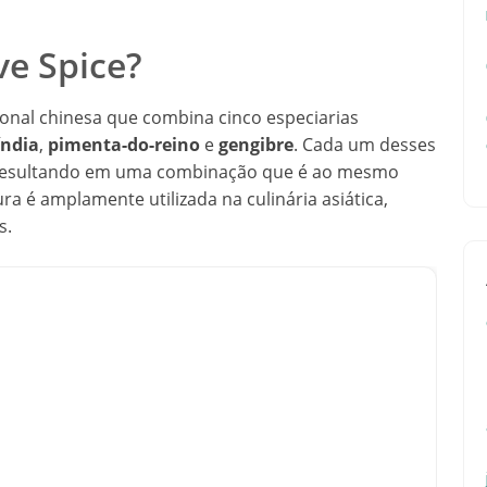
ve Spice?
onal chinesa que combina cinco especiarias
índia
,
pimenta-do-reino
e
gengibre
. Cada um desses
o, resultando em uma combinação que é ao mesmo
ra é amplamente utilizada na culinária asiática,
s.