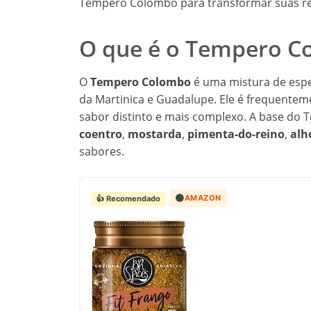
Tempero Colombo para transformar suas re
O que é o Tempero C
O
Tempero Colombo
é uma mistura de espec
da Martinica e Guadalupe. Ele é frequentem
sabor distinto e mais complexo. A base do
coentro
,
mostarda
,
pimenta-do-reino
,
alh
sabores.
🟠
AMAZON
👍 Recomendado