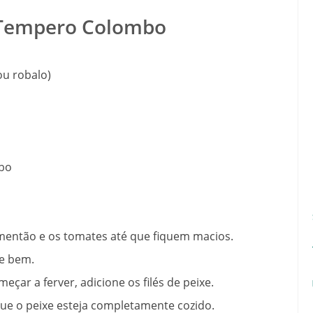
 Tempero Colombo
 ou robalo)
mbo
imentão e os tomates até que fiquem macios.
e bem.
çar a ferver, adicione os filés de peixe.
que o peixe esteja completamente cozido.