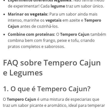
Experimente diferentes
legumes
:
Não tenha medo
de experimentar! Cada
legume
traz um sabor único.
Marinar os
vegetais
:
Para um sabor ainda mais
intenso, marinhe os
vegetais
em azeite e
Tempero
Cajun
antes de cozinhá-los.
Combine com proteínas:
O
Tempero Cajun
também
combina bem com frango, peixe e tofu, criando
pratos completos e saborosos.
FAQ sobre Tempero Cajun
e Legumes
1. O que é Tempero Cajun?
O
Tempero Cajun
é uma mistura de especiarias que
traz um sabor picante e aromático, ideal para temperar