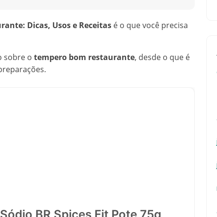
ante: Dicas, Usos e Receitas
é o que você precisa
o sobre o
tempero bom restaurante
, desde o que é
 preparações.
Sódio BR Spices Fit Pote 75g