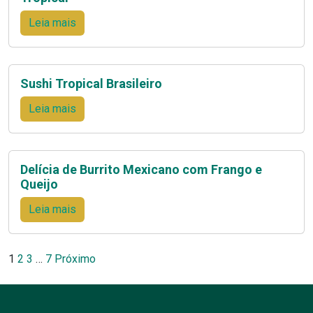
Leia mais
Sushi Tropical Brasileiro
Leia mais
Delícia de Burrito Mexicano com Frango e
Queijo
Leia mais
Paginação
1
2
3
…
7
Próximo
de
posts