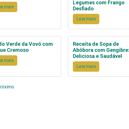
Legumes com Frango
ia mais
Desfiado
Leia mais
do Verde da Vovó com
Receita de Sopa de
ue Cremoso
Abóbora com Gengibre
Deliciosa e Saudável
ia mais
Leia mais
inação
róximo
ts