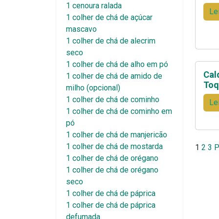
1 cenoura ralada
Le
1 colher de chá de açúcar
mascavo
1 colher de chá de alecrim
seco
1 colher de chá de alho em pó
Cal
1 colher de chá de amido de
Toq
milho (opcional)
1 colher de chá de cominho
Le
1 colher de chá de cominho em
pó
1 colher de chá de manjericão
Pag
1 colher de chá de mostarda
1
2
3
P
1 colher de chá de orégano
de
1 colher de chá de orégano
seco
pos
1 colher de chá de páprica
1 colher de chá de páprica
defumada