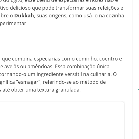
do Egito, esse blend de especiarias e nozes não é
o delicioso que pode transformar suas refeições e
obre o
Dukkah
, suas origens, como usá-lo na cozinha
xperimentar.
ia que combina especiarias como cominho, coentro e
te avelãs ou amêndoas. Essa combinação única
ornando-o um ingrediente versátil na culinária. O
nifica “esmagar”, referindo-se ao método de
s até obter uma textura granulada.