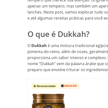
tempero que merece sua atenção. Originário 
apenas um tempero, mas também um aperitiv
lanches. Neste post, vamos explorar tudo s
e até algumas receitas práticas para você e
O que é Dukkah?
O
Dukkah
é uma mistura tradicional egípc
pimenta-do-reino, além de nozes, geralmen
proporciona um sabor intenso e complexo, t
nome “Dukkah” vem da palavra árabe que sig
preparo que envolve triturar os ingrediente
🟠
AMAZON
👍 Recomendado