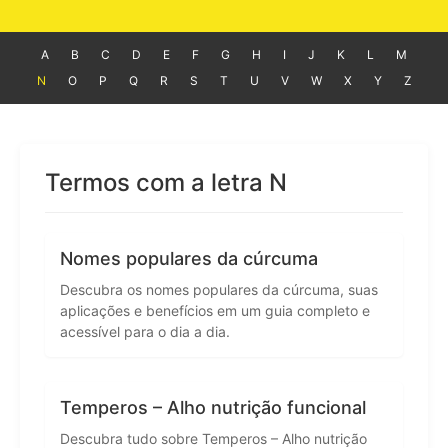
A
B
C
D
E
F
G
H
I
J
K
L
M
N
O
P
Q
R
S
T
U
V
W
X
Y
Z
Termos com a letra N
Nomes populares da cúrcuma
Descubra os nomes populares da cúrcuma, suas
aplicações e benefícios em um guia completo e
acessível para o dia a dia.
Temperos – Alho nutrição funcional
Descubra tudo sobre Temperos – Alho nutrição