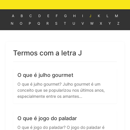
A
B
C
D
E
F
G
H
I
J
K
L
M
N
O
P
Q
R
S
T
U
V
W
X
Y
Z
Termos com a letra J
O que é julho gourmet
O que é julho gourmet? Julho gourmet é um
conceito que se popularizou nos últimos anos,
especialmente entre os amantes…
O que é jogo do paladar
O que é jogo do paladar? O jogo do paladar é