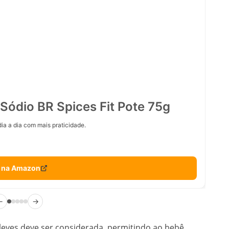
Sódio BR Spices Fit Pote 75g
ia a dia com mais praticidade.
 na Amazon
←
→
leves deve ser considerada, permitindo ao bebê