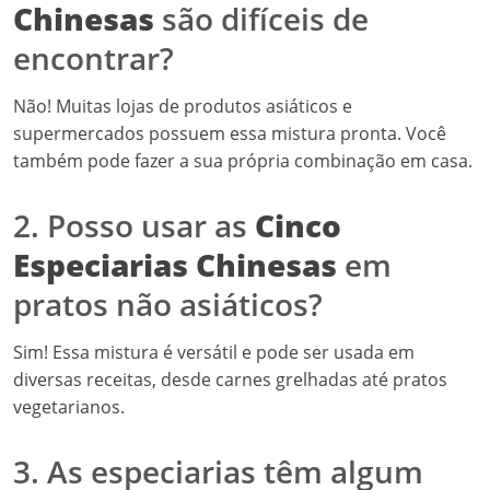
Sim! Essa mistura é versátil e pode ser usada em
diversas receitas, desde carnes grelhadas até pratos
vegetarianos.
3. As especiarias têm algum
efeito colateral?
Em geral, as
Cinco Especiarias Chinesas
são seguras
para a maioria das pessoas. No entanto, quem tem
alergias ou condições específicas deve sempre
consultar um médico antes de introduzir novos
ingredientes na dieta.
4. Como armazenar as
Cinco
Especiarias Chinesas
?
Armazene em um recipiente hermético em um local