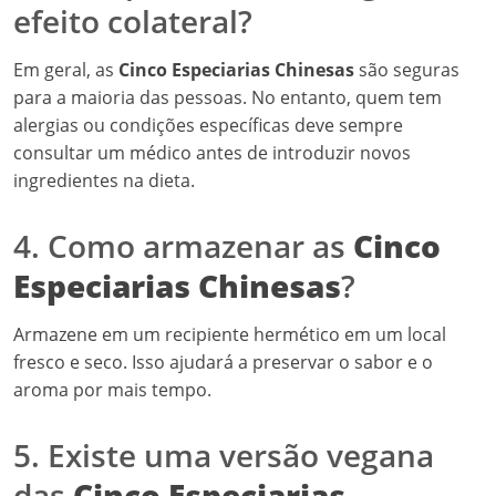
fresco e seco. Isso ajudará a preservar o sabor e o
aroma por mais tempo.
5. Existe uma versão vegana
das
Cinco Especiarias
Chinesas
?
Sim! A mistura de especiarias é naturalmente vegana, e
você pode usá-la em qualquer prato à base de plantas.
As
Cinco Especiarias Chinesas
são uma maneira
maravilhosa de explorar a riqueza da culinária asiática e
trazer um novo sabor aos seus pratos. Experimente
incorporá-las em suas receitas e descubra como essa
mistura pode transformar sua cozinha. Para mais dicas
e receitas, não deixe de conferir nossos outros posts
sobre
culinária
asiática e como criar pratos