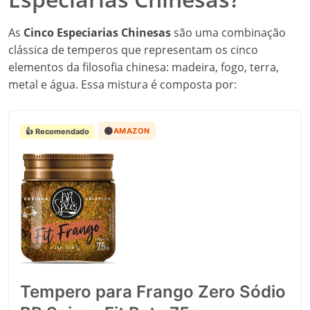
As
Cinco Especiarias Chinesas
são uma combinação
clássica de temperos que representam os cinco
elementos da filosofia chinesa: madeira, fogo, terra,
metal e água. Essa mistura é composta por:
🟠
AMAZON
👍 Recomendado
Heinz Tempero Para Batata Frita
Vidro 70G
Boa opcao para quem quer usar tempero no dia a dia com mais
praticidade.
R$ 18,79
Ver na Amazon