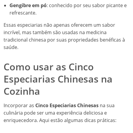
Como usar as Cinco
Especiarias Chinesas na
Cozinha
Incorporar as
Cinco Especiarias Chinesas
na sua
culinária pode ser uma experiência deliciosa e
enriquecedora. Aqui estão algumas dicas práticas:
1. Marinadas e Temperos
Uma das maneiras mais simples de usar essa mistura é
em marinadas para carnes. Misture as especiarias com
molho de soja, alho e gengibre fresco para criar uma
marinada saborosa para frango, porco ou tofu.