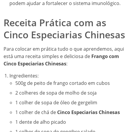
1 colher de sopa de óleo de gergelim
1 colher de chá de
Cinco Especiarias Chinesas
1 dente de alho picado
1 colher de sopa de gengibre ralado
Modo de Preparo:
Em uma tigela, misture o frango com o molho de
soja, o óleo de gergelim, as
Cinco Especiarias
Chinesas
, o alho e o gengibre. Deixe marinar por
pelo menos 30 minutos.
Aqueça uma frigideira em fogo médio e adicione o
frango marinado. Cozinhe até que esteja dourado
e cozido por completo.
Sirva com arroz ou noodles e aproveite!