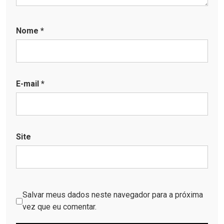
Salvar meus dados neste navegador para a próxima
vez que eu comentar.
Melhores Tempero
Conjunto de Temperos
Sal Churrasco Chimichurri
kit Porta Temperos Condimentos Giratório
Tempero Dry Rub