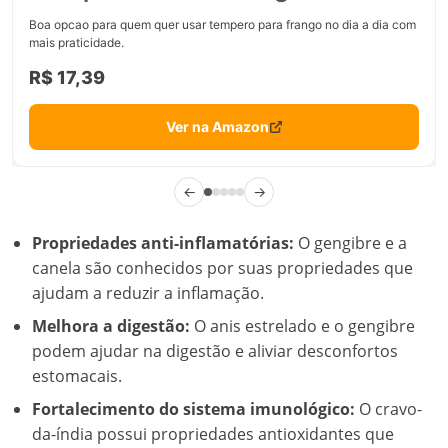
Melhora a digestão:
O anis estrelado e o gengibre
podem ajudar na digestão e aliviar desconfortos
estomacais.
Fortalecimento do sistema imunológico:
O cravo-
da-índia possui propriedades antioxidantes que
podem ajudar a fortalecer o sistema imunológico.
Receita Prática com as
Cinco Especiarias Chinesas
Para colocar em prática tudo o que aprendemos, aqui
está uma receita simples e deliciosa de
Frango com
Cinco Especiarias Chinesas
:
Ingredientes:
500g de peito de frango cortado em cubos
2 colheres de sopa de molho de soja