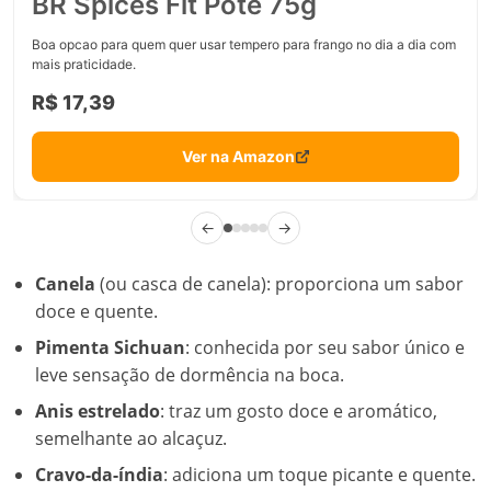
←
→
Canela
(ou casca de canela): proporciona um sabor
doce e quente.
Pimenta Sichuan
: conhecida por seu sabor único e
leve sensação de dormência na boca.
Anis estrelado
: traz um gosto doce e aromático,
semelhante ao alcaçuz.
Cravo-da-índia
: adiciona um toque picante e quente.
Gengibre em pó
: conhecido por seu sabor picante e
refrescante.
Essas especiarias não apenas oferecem um sabor
incrível, mas também são usadas na medicina
tradicional chinesa por suas propriedades benéficas à
saúde.