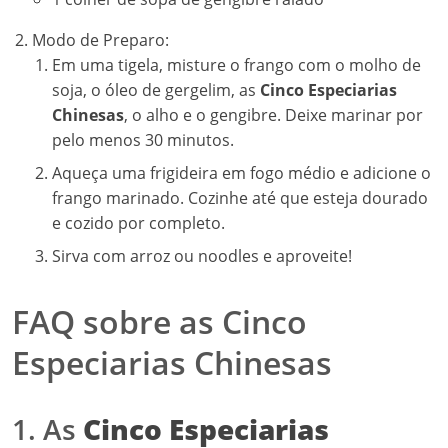
FAQ sobre as Cinco
Especiarias Chinesas
1. As
Cinco Especiarias
Chinesas
são difíceis de
encontrar?
Não! Muitas lojas de produtos asiáticos e
supermercados possuem essa mistura pronta. Você
também pode fazer a sua própria combinação em casa.
2. Posso usar as
Cinco
Especiarias Chinesas
em
pratos não asiáticos?