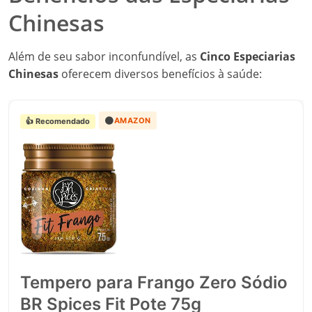
🟠
AMAZON
👍 Recomendado
Heinz Tempero Para Batata Frita
Vidro 70G
Boa opcao para quem quer usar tempero no dia a dia com mais
praticidade.
R$ 18,79
Ver na Amazon
←
→
Propriedades anti-inflamatórias:
O gengibre e a
canela são conhecidos por suas propriedades que
ajudam a reduzir a inflamação.