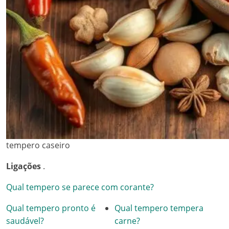
tempero caseiro
Ligações
.
Qual tempero se parece com corante?
Qual tempero pronto é
Qual tempero tempera
saudável?
carne?