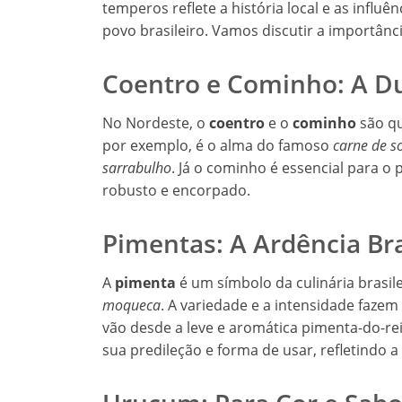
temperos reflete a história local e as influ
povo brasileiro. Vamos discutir a importânc
Coentro e Cominho: A D
No Nordeste, o
coentro
e o
cominho
são qu
por exemplo, é o alma do famoso
carne de s
sarrabulho
. Já o cominho é essencial para o
robusto e encorpado.
Pimentas: A Ardência Bra
A
pimenta
é um símbolo da culinária brasi
moqueca
. A variedade e a intensidade faz
vão desde a leve e aromática pimenta-do-re
sua predileção e forma de usar, refletindo a 