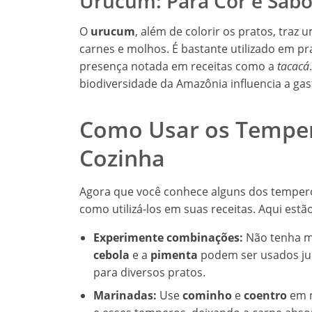
Urucum: Para Cor e Sabo
O
urucum
, além de colorir os pratos, traz
carnes e molhos. É bastante utilizado em pr
presença notada em receitas como a
tacacá
biodiversidade da Amazônia influencia a gas
Como Usar os Tempero
Cozinha
Agora que você conhece alguns dos temperos
como utilizá-los em suas receitas. Aqui estã
Experimente combinações:
Não tenha m
cebola
e a
pimenta
podem ser usados jun
para diversos pratos.
Marinadas:
Use
cominho
e
coentro
em m