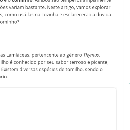
ho
e o
cominho
. Ambos são temperos amplamente
ações variam bastante. Neste artigo, vamos explorar
, como usá-las na cozinha e esclarecerão a dúvida
cominho?
 das Lamiáceas, pertencente ao gênero
Thymus
.
ilho é conhecido por seu sabor terroso e picante,
 Existem diversas espécies de tomilho, sendo o
rio.