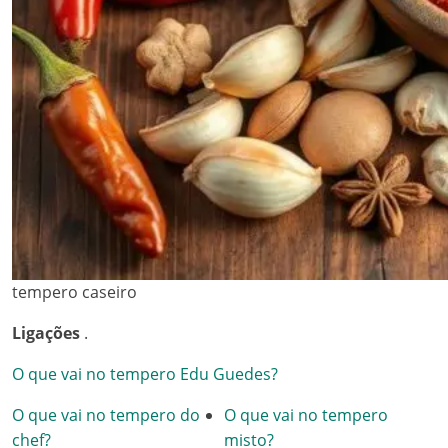
tempero caseiro
Ligações
.
O que vai no tempero Edu Guedes?
O que vai no tempero do
O que vai no tempero
chef?
misto?